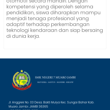
otomotif secara mandiri. Dengan
kompetensi yang diperoleh selama
pendidikan, siswa diharapkan mampu
menjadi tenaga profesional yang
adaptif terhadap perkembangan
teknologi kendaraan dan siap bersaing
di dunia kerja.
Jl. Anggrek No. 03 Desa. Bakti Mulya Kec. Sungai Bahar Kab.
Muaro Jambi. JAMBI 36365