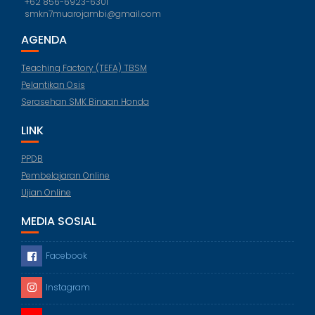
+62 856-6923-6301
smkn7muarojambi@gmail.com
AGENDA
Teaching Factory (TEFA) TBSM
Pelantikan Osis
Serasehan SMK Binaan Honda
LINK
PPDB
Pembelajaran Online
Ujian Online
MEDIA SOSIAL
Facebook
Instagram