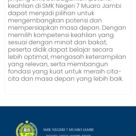
keahlian di SMK Negeri 7 Muaro Jambi
dapat menjadi pilihan untuk
mengembangkan potensi dan
mempersiapkan masa depan. Dengan
memilih kompetensi keahlian yang
sesuai dengan minat dan bakat,
peserta didik dapat belajar secara
lebih optimal, mengasah keterampilan
yang relevan, serta membangun
fondasi yang kuat untuk meraih cita-
cita dan masa depan yang lebih baik.